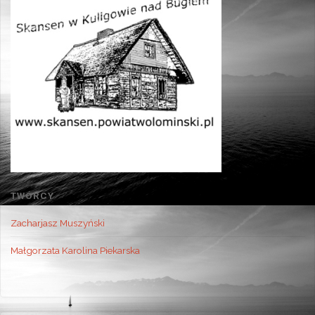
TWÓRCY
Zacharjasz Muszyński
Małgorzata Karolina Piekarska