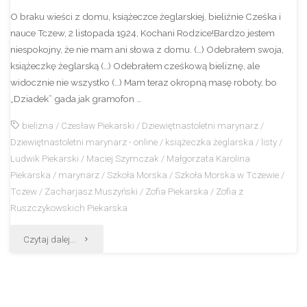
O braku wieści z domu, książeczce żeglarskiej, bieliźnie Cześka i
nauce Tczew, 2 listopada 1924, Kochani Rodzice!Bardzo jestem
niespokojny, że nie mam ani słowa z domu. (…) Odebrałem swoja,
książeczkę żeglarską (…) Odebrałem cześkową bieliznę, ale
widocznie nie wszystko (…) Mam teraz okropną masę roboty, bo
„Dziadek” gada jak gramofon …
bielizna
/
Czesław Piekarski
/
Dziewiętnastoletni marynarz
/
Dziewiętnastoletni marynarz - online
/
książeczka żeglarska
/
listy
/
Ludwik Piekarski
/
Maciej Szymczak
/
Małgorzata Karolina
Piekarska
/
marynarz
/
Szkoła Morska
/
Szkoła Morska w Tczewie
/
Tczew
/
Zacharjasz Muszyński
/
Zofia Piekarska
/
Zofia z
Ruszczykowskich Piekarska
"Zbigniew
Czytaj dalej...
Piekarski
–