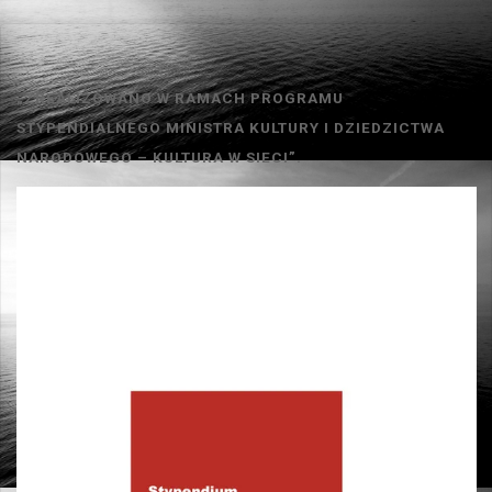
List
59"
„ZREALIZOWANO W RAMACH PROGRAMU
STYPENDIALNEGO MINISTRA KULTURY I DZIEDZICTWA
NARODOWEGO – KULTURA W SIECI”.