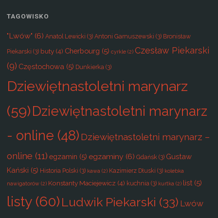
TAGOWISKO
"Lwów"
(6)
Anatol Lewicki
(3)
Antoni Garnuszewski
(3)
Bronisław
Czesław Piekarski
Cherbourg
(5)
buty
(4)
Piekarski
(3)
cyrkle
(2)
(9)
Częstochowa
(5)
Dunkierka
(3)
Dziewiętnastoletni marynarz
(59)
Dziewiętnastoletni marynarz
- online
(48)
Dziewiętnastoletni marynarz –
online
(11)
egzaminy
(6)
egzamin
(5)
Gustaw
Gdańsk
(3)
Kański
(5)
Historia Polski
(3)
Kazimierz Dłuski
(3)
kawa
(2)
kolebka
list
(5)
Konstanty Maciejewicz
(4)
kuchnia
(3)
nawigatorów
(2)
kurtka
(2)
listy
(60)
Ludwik Piekarski
(33)
Lwów