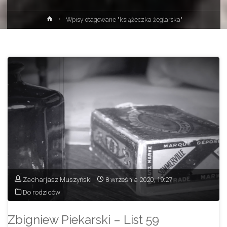
Strona
Wpisy otagowane "książeczka żeglarska"
główna
Zacharjasz Muszyński
8 września 2020, 19:27
Do rodziców
Zbigniew Piekarski – List 59