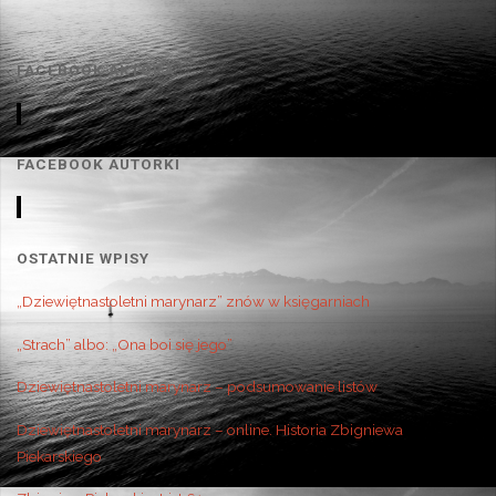
FACEBOOK AKTORA
FACEBOOK AUTORKI
OSTATNIE WPISY
„Dziewiętnastoletni marynarz” znów w księgarniach
„Strach” albo: „Ona boi się jego”
Dziewiętnastoletni marynarz – podsumowanie listów
Dziewiętnastoletni marynarz – online. Historia Zbigniewa
Piekarskiego