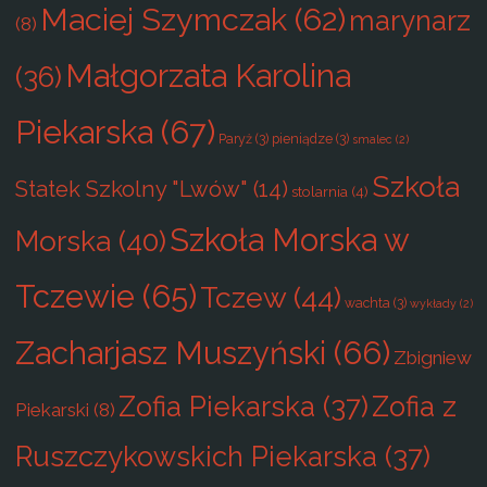
Maciej Szymczak
(62)
marynarz
(8)
Małgorzata Karolina
(36)
Piekarska
(67)
Paryż
(3)
pieniądze
(3)
smalec
(2)
Szkoła
Statek Szkolny "Lwów"
(14)
stolarnia
(4)
Szkoła Morska w
Morska
(40)
Tczewie
(65)
Tczew
(44)
wachta
(3)
wykłady
(2)
Zacharjasz Muszyński
(66)
Zbigniew
Zofia Piekarska
(37)
Zofia z
Piekarski
(8)
Ruszczykowskich Piekarska
(37)